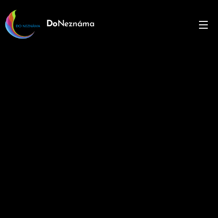
Do
Neznáma