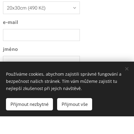
e-mail
jméno
Používáme cookies, abychom zajistili správné fungování a
adresa
bezpečnost našich stránek. Tím vám můžeme zajistit tu
nejlepší zkušenost při jejich návštěvě.
slevový kupón
Přijmout nezbytné
Přijmout vše
platba