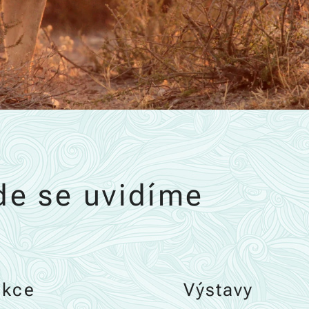
de se uvidíme
ekce
Výstavy