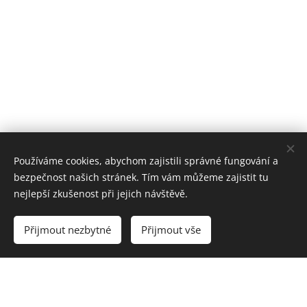
Používáme cookies, abychom zajistili správné fungování a
bezpečnost našich stránek. Tím vám můžeme zajistit tu
nejlepší zkušenost při jejich návštěvě.
Martin Šíl
Čechova 156, 432 01 Kadaň
Přijmout nezbytné
Přijmout vše
+420 777 137 212
produkce@doneznama.cz