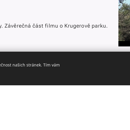
ky. Závěrečná část filmu o Krugerově parku.
ečnost našich stránek. Tím vám
Krugerův park - pátá část
 jednom záludném zvířecím zvyku.