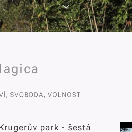
Magica
Í, SVOBODA, VOLNOST
Krugerův park - šestá