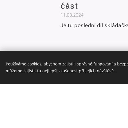
část
11.08.2024
Je tu poslední díl skládač
Používáme cookies, abychom zajistili správné fungování a bezp
Africa Magica - 
můžeme zajistit tu nejlepší zkušenost při jejich návštěvě.
31.07.2024
Další část filmu vyprávi o