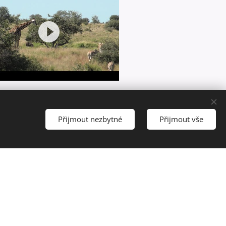
Přijmout nezbytné
Přijmout vše