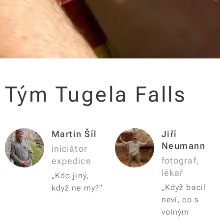
Tým Tugela Falls
Martin Šíl
Jiří
Neumann
iniciátor
fotograf,
expedice
lékař
„Kdo jiný,
„Když bacil
když ne my?“
neví, co s
volným