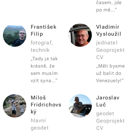
časem, jde
po mě...“
František
Vladimír
Filip
Vysloužil
fotograf,
jednatel
technik
Geoprojekt
CV
„Tady je tak
krásně, že
„Měli bysme
sem musím
už balit do
vzít syna...“
Venezuely!“
Miloš
Jaroslav
Fridrichovs
Luč
ký
geodet
hlavní
Geoprojekt
geodet
CV