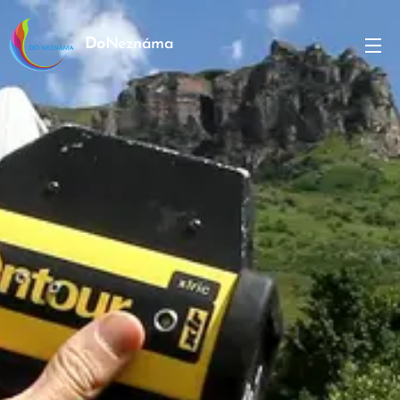
Do
Neznáma