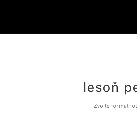
lesoň p
Zvolte formát fo