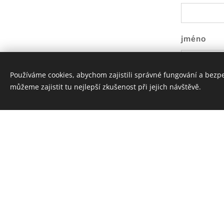
jméno
Používáme cookies, abychom zajistili správné fungování a bezp
slevový k
můžeme zajistit tu nejlepší zkušenost při jejich návštěvě.
platba
poznámka