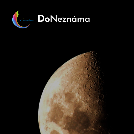
Do
Neznáma