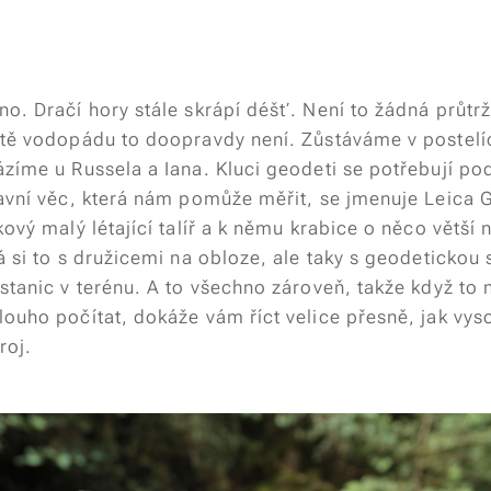
o. Dračí hory stále skrápí déšť. Není to žádná průtr
atě vodopádu to doopravdy není. Zůstáváme v postelí
zíme u Russela a Iana. Kluci geodeti se potřebují pod
lavní věc, která nám pomůže měřit, se jmenuje Leica 
kový malý létající talíř a k němu krabice o něco větší 
á si to s družicemi na obloze, ale taky s geodetickou s
stanic v terénu. A to všechno zároveň, takže když to
ouho počítat, dokáže vám říct velice přesně, jak vyso
roj.