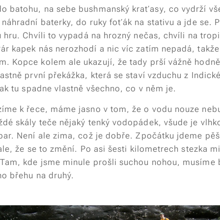
o batohu, na sebe bushmanský kraťasy, co vydrží vš
náhradní baterky, do ruky foťák na stativu a jde se. 
 hru. Chvíli to vypadá na hrozný nečas, chvíli na trop
ár kapek nás nerozhodí a nic víc zatím nepadá, takž
. Kopce kolem ale ukazují, že tady prší vážně hodně
astně první překážka, která se staví vzduchu z Indic
tak tu spadne vlastně všechno, co v něm je.
zíme k řece, máme jasno v tom, že o vodu nouze neb
ždé skály teče nějaký tenký vodopádek, všude je vlhko
par. Není ale zima, což je dobře. Zpočátku jdeme pě
ale, že se to změní. Po asi šesti kilometrech stezka 
 Tam, kde jsme minule prošli suchou nohou, musíme 
ho břehu na druhý.