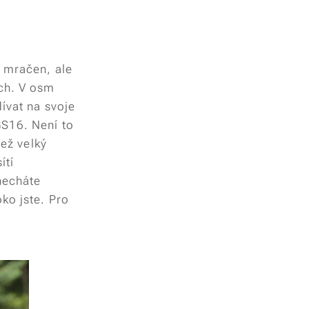
ž mračen, ale
ch. V osm
ívat na svoje
GS16. Není to
než velký
ítí
 necháte
ko jste. Pro