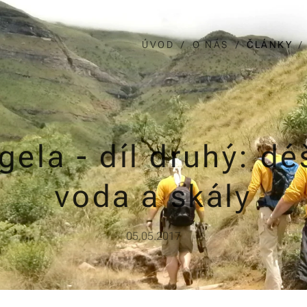
ÚVOD
O NÁS
ČLÁNKY
gela - díl druhý: dé
voda a skály
05.05.2017