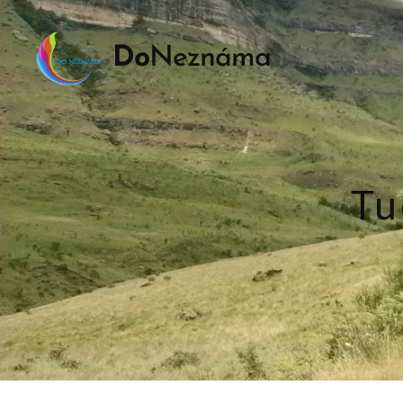
Do
Neznáma
Tu