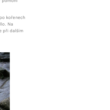
er pomohl
t po kořenech
dlo. Na
 při dalším