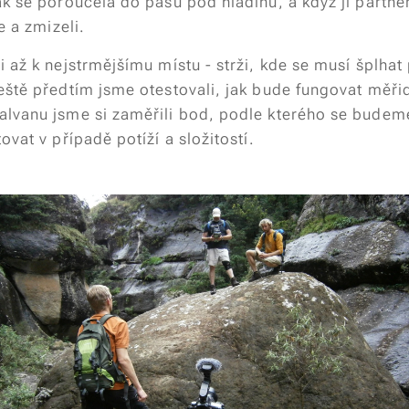
ak se poroučela do pasu pod hladinu, a když jí partn
e a zmizeli.
 až k nejstrmějšímu místu - strži, kde se musí šplha
eště předtím jsme otestovali, jak bude fungovat měři
lvanu jsme si zaměřili bod, podle kterého se budeme
ovat v případě potíží a složitostí.