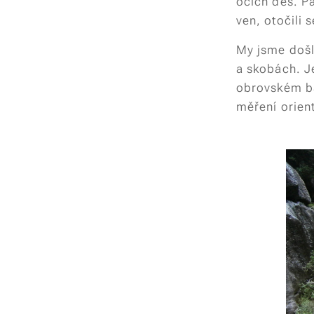
očích děs. P
ven, otočili s
My jsme došli
a skobách. J
obrovském ba
měření orient