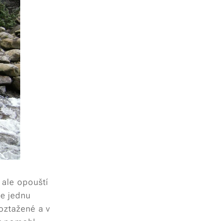
s ale opouští
ce jednu
oztažené a v