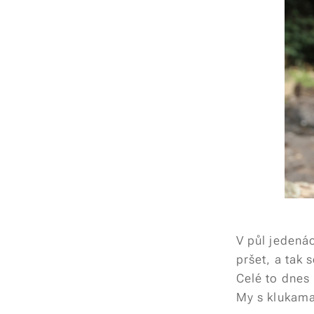
V půl jedená
pršet, a tak
Celé to dnes 
My s klukama 