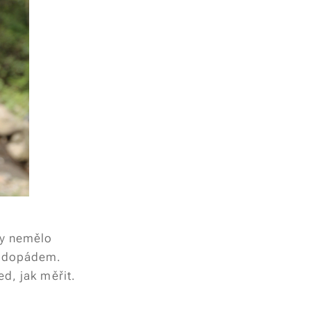
by nemělo
vodopádem.
d, jak měřit.