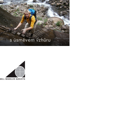
s úsměvem vzhůru