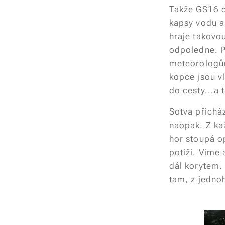
Takže GS16 d
kapsy vodu a 
hraje takovou
odpoledne. P
meteorologům
kopce jsou vl
do cesty...a 
Sotva přichá
naopak. Z ka
hor stoupá o
potíží. Víme 
dál korytem.
tam, z jedno