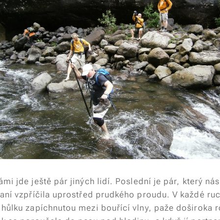
mi jde ještě pár jiných lidí. Poslední je pár, který ná
paní vzpříčila uprostřed prudkého proudu. V každé ru
 hůlku zapíchnutou mezi bouřící vlny, paže doširoka r