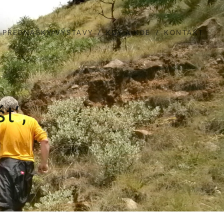
PŘEDNÁŠKY/VÝSTAVY
KDY A KDE
KONTAKT
šť,