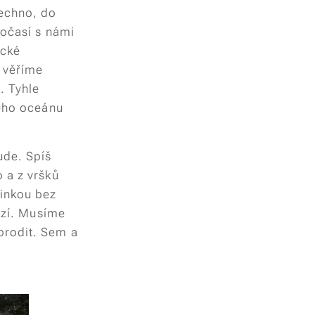
echno, do
Počasí s námi
ické
e věříme
. Tyhle
kého oceánu
ude. Spíš
 a z vršků
šinkou bez
mizí. Musíme
brodit. Sem a