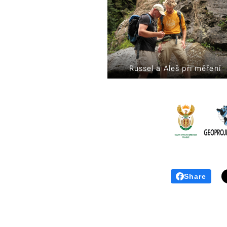
Russel a Aleš při měření
Share