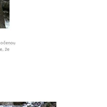
močenou
e, že