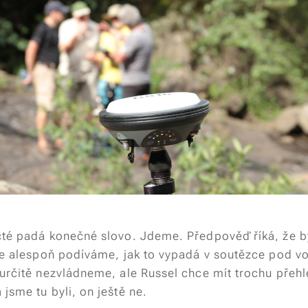
cté padá konečné slovo. Jdeme. Předpověď říká, že 
 se alespoň podíváme, jak to vypadá v soutězce pod 
určitě nezvládneme, ale Russel chce mít trochu přehle
jsme tu byli, on ještě ne.