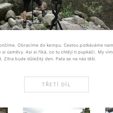
končíme. Obracíme do kempu. Cestou potkáváme na
si úsměvy. Asi si říká, co tu chtějí ti pupkáči. My vím
 Zítra bude důležitý den. Pata se na nás těší.
TŘETÍ DÍL