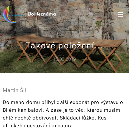
Do
Neznáma
Takové poležení...
15.03.2019
Martin Šíl
Do mého domu přibyl další exponát pro výstavu o
Bílém kanibalovi. A zase je to věc, kterou musím
chtě nechtě obdivovat. Skládací lůžko. Kus
afrického cestování in natura.