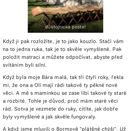
důstojnická postel
Když ji pak rozložíte, je to jako kouzlo. Stačí vám
na to jedna ruka, tak je to skvěle vymyšlené. Pak
položit matraci a můžete odpočívat, abyste před
svítáním byli silní.
Když byla moje Bára malá, tak tři čtyři roky, řekla
mi, že ona a Olí mají rádi takové ty pěkné nové
věci. A mě s maminkou se zase líbí takové ty staré
a rozbité. Tohle je důvod, proč mám staré věci
rád. Sotva je vezmete do ruky,
cítíte
, jak dobře
byly vymyšlené a jak skvěle fungovaly.
A když jsme mluvili o Bormově "plátěné chýši". Už