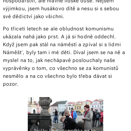
hospodářství, ale hlavně lidské duše. Nejsem
výjimkou, jsem husákovo dítě a nesu si s sebou
své dědictví jako všichni.
Po třiceti letech se ale obludnost komunismu
ukázala nahá jako prst. A já si hodně oddechl.
Když jsem pak stál na náměstí a zpíval si s lidmi
Náměšť, byly tam i mé děti. Díval jsem se na ně a
myslel na to, jak nechápavě poslouchaly naše
vyprávěnky o tom, co všechno se za komunistů
nesmělo a na co všechno bylo třeba dávat si
pozor.
Svíčky jako vzpomínka na to,