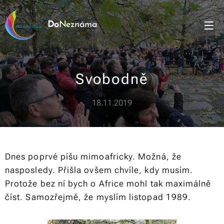
Do
Neznáma
Svobodně
18.11.2019
Dnes poprvé píšu mimoafricky. Možná, že
nasposledy. Přišla ovšem chvíle, kdy musím.
Protože bez ní bych o Africe mohl tak maximálně
číst. Samozřejmě, že myslím listopad 1989.