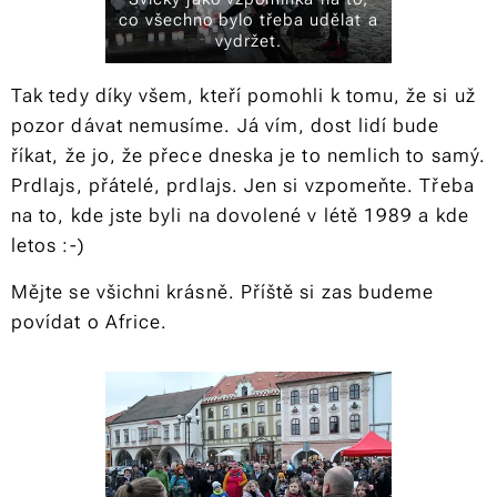
co všechno bylo třeba udělat a
vydržet.
Tak tedy díky všem, kteří pomohli k tomu, že si už
pozor dávat nemusíme. Já vím, dost lidí bude
říkat, že jo, že přece dneska je to nemlich to samý.
Prdlajs, přátelé, prdlajs. Jen si vzpomeňte. Třeba
na to, kde jste byli na dovolené v létě 1989 a kde
letos :-)
Mějte se všichni krásně. Příště si zas budeme
povídat o Africe.