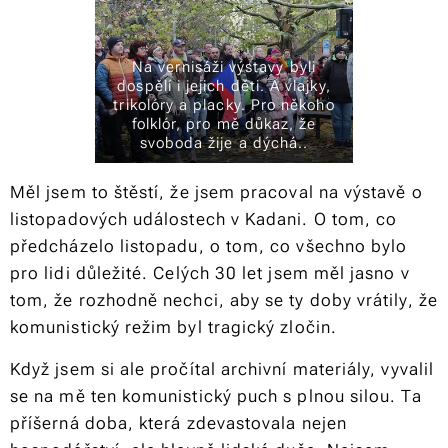
Na vernisáži výstavy byli
dospělí i jejich děti. A vlajky,
trikolóry a placky. Pro někoho
folklór, pro mě důkaz, že
svoboda žije a dýchá..
Měl jsem to štěstí, že jsem pracoval na výstavě o
listopadových událostech v Kadani. O tom, co
předcházelo listopadu, o tom, co všechno bylo
pro lidi důležité. Celých 30 let jsem měl jasno v
tom, že rozhodně nechci, aby se ty doby vrátily, že
komunistický režim byl tragický zločin.
Když jsem si ale pročítal archivní materiály, vyvalil
se na mě ten komunistický puch s plnou silou. Ta
příšerná doba, která zdevastovala nejen