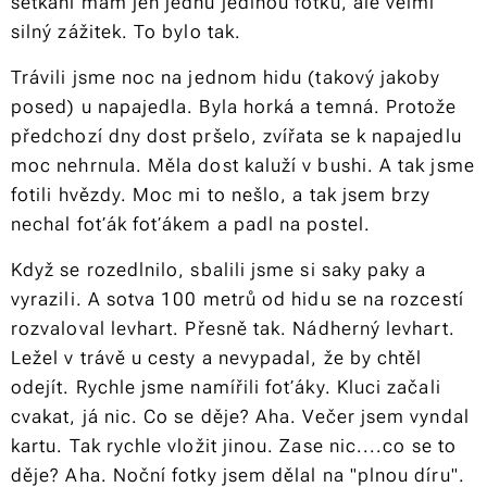
setkání mám jen jednu jedinou fotku, ale velmi
silný zážitek. To bylo tak.
Trávili jsme noc na jednom hidu (takový jakoby
posed) u napajedla. Byla horká a temná. Protože
předchozí dny dost pršelo, zvířata se k napajedlu
moc nehrnula. Měla dost kaluží v bushi. A tak jsme
fotili hvězdy. Moc mi to nešlo, a tak jsem brzy
nechal foťák foťákem a padl na postel.
Když se rozedlnilo, sbalili jsme si saky paky a
vyrazili. A sotva 100 metrů od hidu se na rozcestí
rozvaloval levhart. Přesně tak. Nádherný levhart.
Ležel v trávě u cesty a nevypadal, že by chtěl
odejít. Rychle jsme namířili foťáky. Kluci začali
cvakat, já nic. Co se děje? Aha. Večer jsem vyndal
kartu. Tak rychle vložit jinou. Zase nic....co se to
děje? Aha. Noční fotky jsem dělal na "plnou díru".