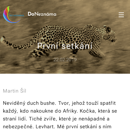
Do
Neznáma
První setkání
22.02.2019
Martin Šíl
Neviděný duch bushe. Tvor, jehož touží spatřit
každý, kdo nakoukne do Afriky. Kočka, která se
straní lidí. Tiché zvíře, které je nenápadné a
nebezpečné. Levhart. Mé první setkání s ním