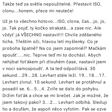
Takže teď za světla nepoužitelné. Přestavit ISO,
clonu...honem, přece mi neuteče!
Už je to všechno hotovo...ISO, clona, čas...jo, jo,
jo. Tak pojď, ty kočko strakatá...a zase nic. Ale
vždyť já VŠECHNO nastavil!!! Chvíle zděšeného
ticha. Třeštím oči, hlavou letí myšlenky. Co je
proboha špatně? Na co jsem zapomněl? Mačkám
spoušť....nic. Teprve teď mi to dochází. Abych
nehýbal foťákem při dlouhém čase, nastavil jsem
v noci samospoušť. A ta teď odpočítává. 30
sekund...29...28. Levhart stále leží. 19...18...17.
Levhart zívnul. 10 sekund. Levhart se protáhnul a
posadil se. 6...5...4. Zvíře se dalo do pohybu.
Držím foťák a chce se mi brečet. Jak je možné, že
jsem takový pako? 3...2... Levhart odbíhá. Sleduji
ho a doufám, že aspoň něco vyfotím. Pak se ozve