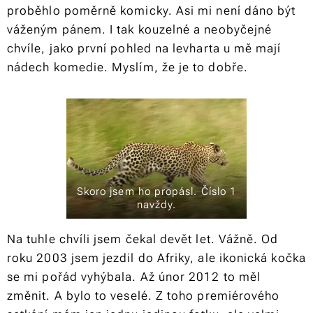
proběhlo poměrně komicky. Asi mi není dáno být
váženým pánem. I tak kouzelné a neobyčejné
chvíle, jako první pohled na levharta u mě mají
nádech komedie. Myslím, že je to dobře.
Skoro jsem ho propásl. Číslo 1
navždy.
Na tuhle chvíli jsem čekal devět let. Vážně. Od
roku 2003 jsem jezdil do Afriky, ale ikonická kočka
se mi pořád vyhýbala. Až únor 2012 to měl
změnit. A bylo to veselé. Z toho premiérového