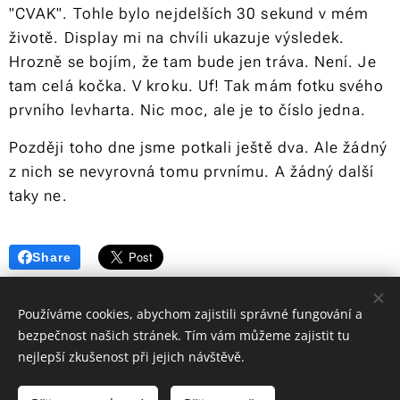
"CVAK". Tohle bylo nejdelších 30 sekund v mém
životě. Display mi na chvíli ukazuje výsledek.
Hrozně se bojím, že tam bude jen tráva. Není. Je
tam celá kočka. V kroku. Uf! Tak mám fotku svého
prvního levharta. Nic moc, ale je to číslo jedna.
Později toho dne jsme potkali ještě dva. Ale žádný
z nich se nevyrovná tomu prvnímu. A žádný další
taky ne.
Share
Používáme cookies, abychom zajistili správné fungování a
bezpečnost našich stránek. Tím vám můžeme zajistit tu
nejlepší zkušenost při jejich návštěvě.
© 2024 Martin Šíl | Všechna práva vyhrazena