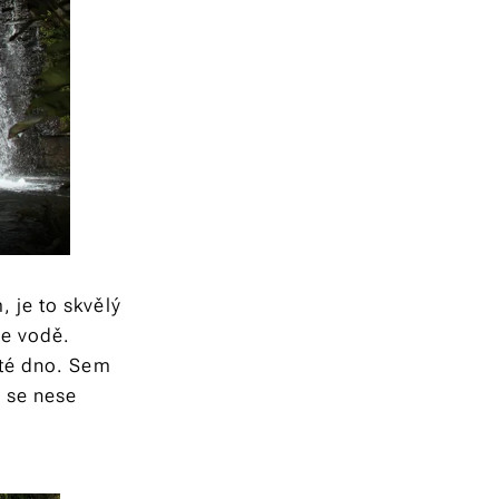
 je to skvělý
ve vodě.
ité dno. Sem
 se nese