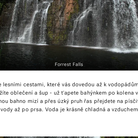
Forrest Falls
 lesními cestami, které vás dovedou až k vodopádům,
ožíte oblečení a šup - už ťapete bahýnkem po kolena 
ou bahno mizí a přes úzký pruh řas přejdete na písč
vody až po prsa. Voda je krásně chladná a vzduchem
.