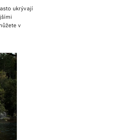
asto ukrývají
jšími
můžete v