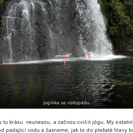
jogínka ve vodopádu
y tu krásu neunesou, a začnou cvičit jógu. My ostatní
d padající vodu a žasneme, jak to do plešaté hlavy b