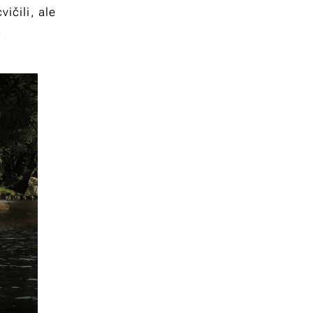
ičili, ale
.