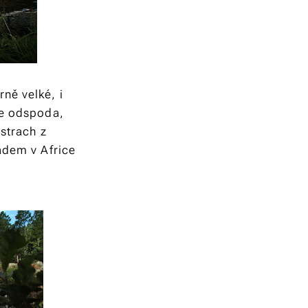
ně velké, i
je odspoda,
 strach z
ádem v Africe