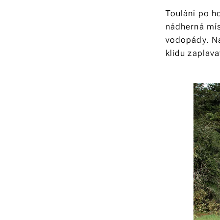
Toulání po h
nádherná mís
vodopády. Na 
klidu zaplava