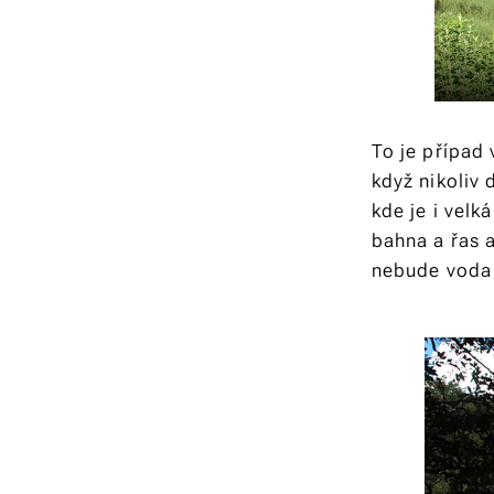
To je případ
když nikoliv
kde je i velk
bahna a řas a
nebude voda 