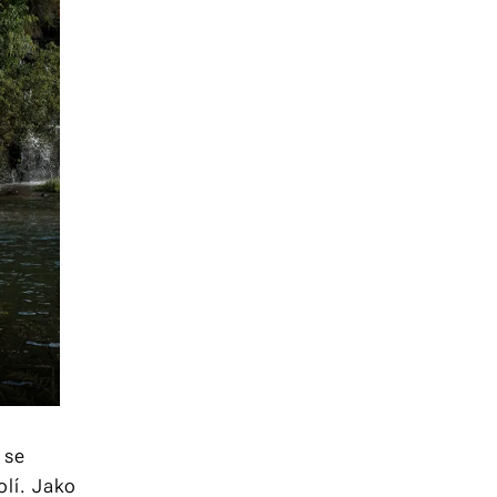
 se
olí. Jako