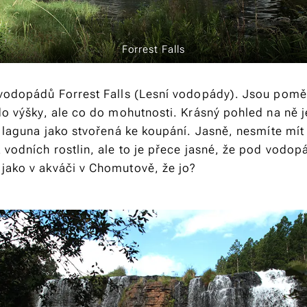
Forrest Falls
 vodopádů Forrest Falls (Lesní vodopády). Jsou poměr
 do výšky, ale co do mohutnosti. Krásný pohled na ně 
á laguna jako stvořená ke koupání. Jasně, nesmíte mít
 vodních rostlin, ale to je přece jasné, že pod vodop
jako v akváči v Chomutově, že jo?