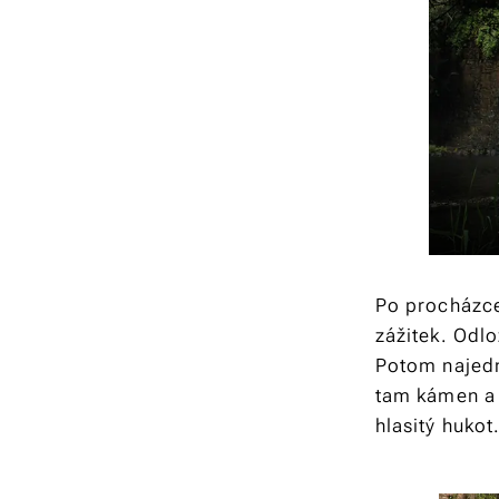
Po procházce
zážitek. Odl
Potom najedn
tam kámen a 
hlasitý hukot