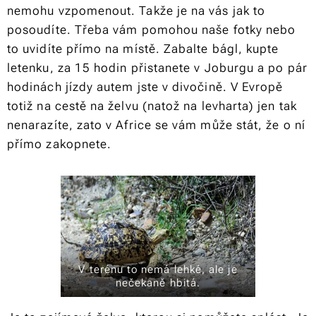
nemohu vzpomenout. Takže je na vás jak to
posoudíte. Třeba vám pomohou naše fotky nebo
to uvidíte přímo na místě. Zabalte bágl, kupte
letenku, za 15 hodin přistanete v Joburgu a po pár
hodinách jízdy autem jste v divočině. V Evropě
totiž na cestě na želvu (natož na levharta) jen tak
nenarazíte, zato v Africe se vám může stát, že o ní
přímo zakopnete.
V terénu to nemá lehké, ale je
nečekaně hbitá.