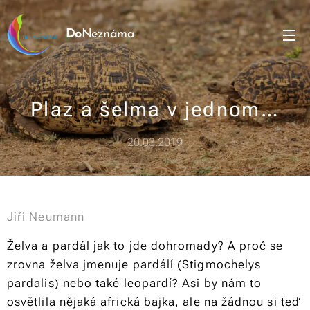
Do
Neznáma
Plaz a šelma v jednom…
20.03.2019
Jiří Neumann
Želva a pardál jak to jde dohromady? A proč se
zrovna želva jmenuje pardálí (
Stigmochelys
pardali
s) nebo také leopardí? Asi by nám to
osvětlila nějaká africká bajka, ale na žádnou si teď