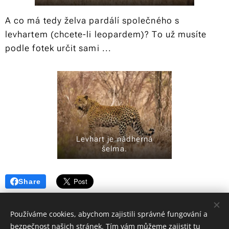
A co má tedy želva pardálí společného s
levhartem (chcete-li leopardem)? To už musíte
podle fotek určit sami ...
Levhart je nádherná
šelma.
Share
Používáme cookies, abychom zajistili správné fungování a
bezpečnost našich stránek. Tím vám můžeme zajistit tu