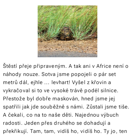
Štěstí přeje připraveným. A tak ani v Africe není o
náhody nouze. Sotva jsme popojeli o pár set
metrů dál, ejhle ... levhart! Vyšel z křovin a
vykračoval si to ve vysoké trávě podél silnice.
Přestože byl dobře maskován, hned jsme jej
spatřili jak jde souběžně s námi. Zůstali jsme tiše.
A čekali, co na to naše děti. Najednou výbuch
radosti. Jeden přes druhého se dohadují a
překřikují. Tam, tam, vidíš ho, vidíš ho. Ty jo, ten