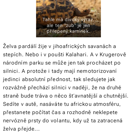
Tahle má divoký výraz,
ale ten "zub" je jen
přilepený kamínek.
Želva pardálí žije v jihoafrických savanách a
stepích. Nebo i v poušti Kalahari. A v Krugerově
národním parku se může jen tak procházet po
silnici. A protože i tady mají nemotorizovaní
jedinci absolutní přednost, tak sledujete jak
rozvážně přechází silnici v naději, že na druhé
straně bude tráva o něco šťavnatější a chutnější.
Sedíte v autě, nasáváte tu africkou atmosféru,
přestanete počítat čas a rozhodně neklepete
nervózně prsty do volantu, kdy už ta zatracená
želva přejde...