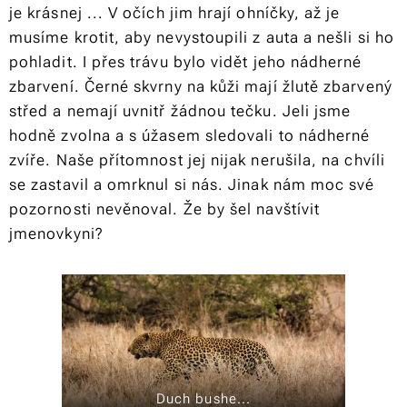
je krásnej ... V očích jim hrají ohníčky, až je
musíme krotit, aby nevystoupili z auta a nešli si ho
pohladit. I přes trávu bylo vidět jeho nádherné
zbarvení. Černé skvrny na kůži mají žlutě zbarvený
střed a nemají uvnitř žádnou tečku. Jeli jsme
hodně zvolna a s úžasem sledovali to nádherné
zvíře. Naše přítomnost jej nijak nerušila, na chvíli
se zastavil a omrknul si nás. Jinak nám moc své
pozornosti nevěnoval. Že by šel navštívit
jmenovkyni?
Duch bushe...