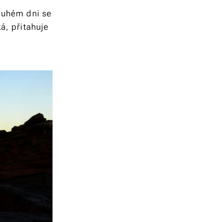
louhém dni se
á, přitahuje