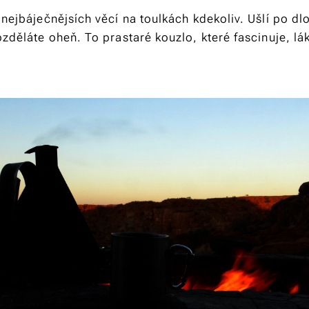
 nejbáječnějsích věcí na toulkách kdekoliv. Ušlí po d
ozděláte oheň. To prastaré kouzlo, které fascinuje, lák