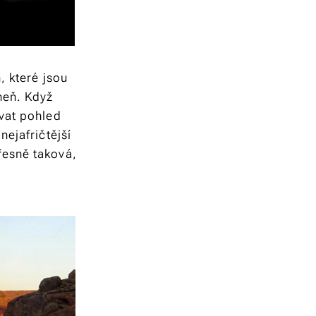
, které jsou
heň. Když
ívat pohled
nejafričtější
řesně taková,