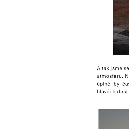
A tak jsme se
atmosféru. Ne
úplně, byl č
hlavách dost