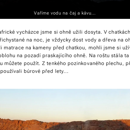
Vaříme vodu na čaj a kávu...
frické vycházce jsme si ohně užili dosyta. V chatkách
přichystané na noc, je vždycky dost vody a dřeva na o
hli matrace na kameny před chatkou, mohli jsme si už
blohu na pozadí praskajícího ohně. Na roštu stála ta 
ou můžete použít. Z tenkého pozinkovaného plechu, p
oužívali búrové před lety...