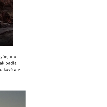
obyčejnou
pak padla
o kávě a v