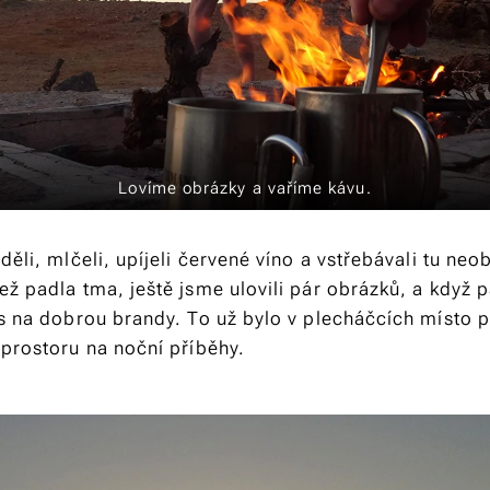
Lovíme obrázky a vaříme kávu.
děli, mlčeli, upíjeli červené víno a vstřebávali tu ne
ž padla tma, ještě jsme ulovili pár obrázků, a když 
as na dobrou brandy. To už bylo v plecháčcích místo p
 prostoru na noční příběhy.