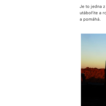
Je to jedna z
utáboříte a r
a pomáhá.