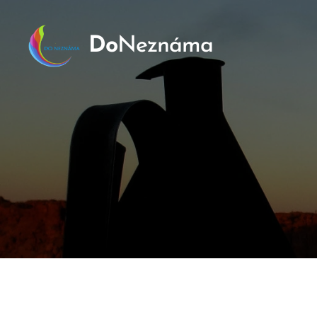
Do
Neznáma