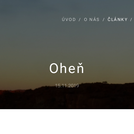
ÚVOD
O NÁS
ČLÁNKY
Oheň
15.11.2019