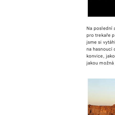
Na poslední a
pro trekaře 
jsme si vytá
na hasnoucí o
konvice, jak
jakou možná p