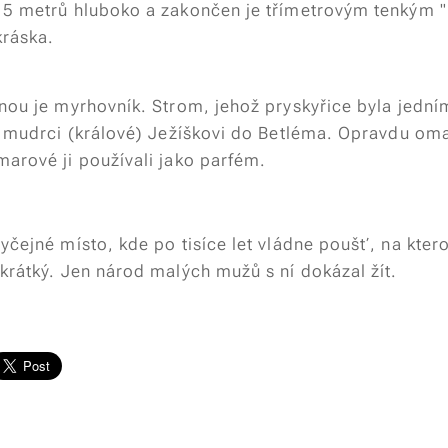
15 metrů hluboko a zakončen je třímetrovým tenkým 
ráska.
nou je myrhovník. Strom, jehož pryskyřice byla jední
li mudrci (králové) Ježíškovi do Betléma. Opravdu om
marové ji používali jako parfém.
yčejné místo, kde po tisíce let vládne poušť, na kterou
krátký. Jen národ malých mužů s ní dokázal žít.