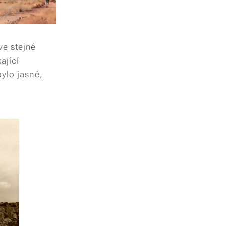
ve stejné
ající
bylo jasné,