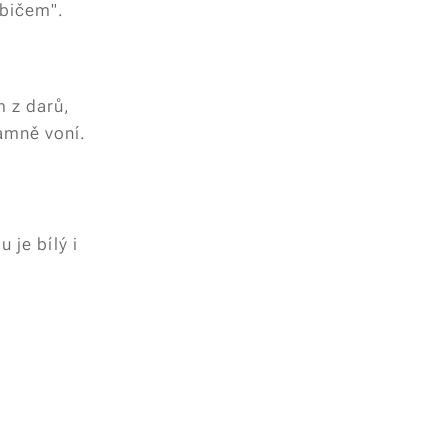
"bičem".
m z darů,
amně voní.
 je bílý i