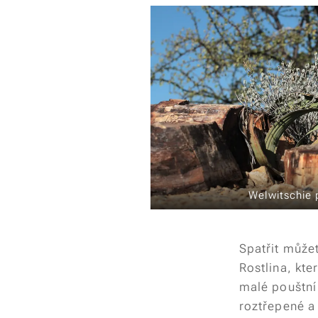
Welwitschie 
Spatřit můžet
Rostlina, kte
malé pouštní 
roztřepené a