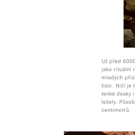
Už před 6000 
jako rituální
mladých přísl
tisíc. Ničí j
tenké desky i
ležely. Působ
centimetrů.