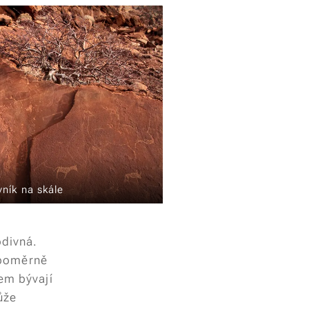
ník na skále
odivná.
v poměrně
šem bývají
ůže