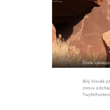
Žirafa vykukují
Bílý člověk 
znovu odcház
Twyfelfontei