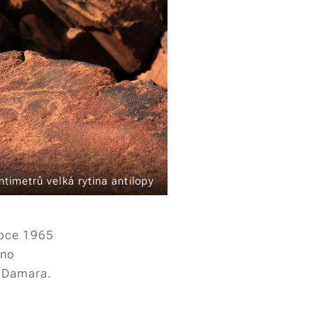
timetrů velká rytina antilopy
roce 1965
éno
e Damara.