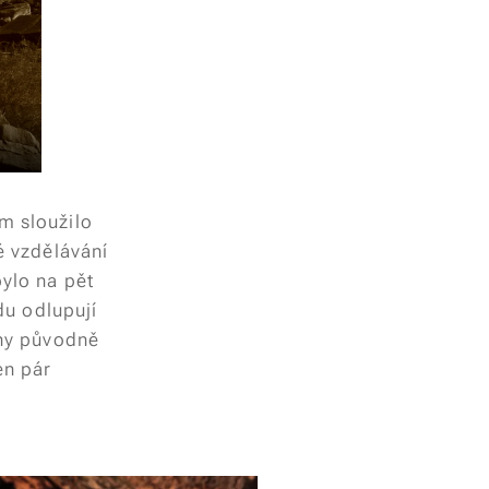
im sloužilo
ké vzdělávání
bylo na pět
adu odlupují
iny původně
en pár