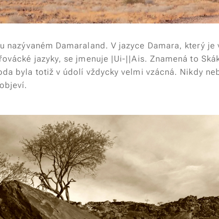
riu nazývaném Damaraland. V jazyce Damara, který je 
řovácké jazyky, se jmenuje |Ui-||Ais. Znamená to Skák
da byla totiž v údolí vždycky velmi vzácná. Nikdy ne
objeví.