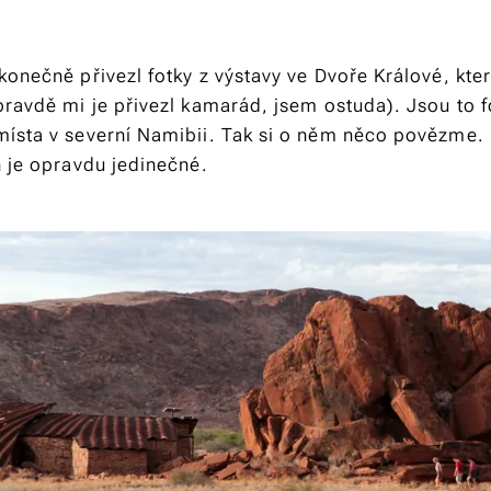
onečně přivezl fotky z výstavy ve Dvoře Králové, kter
ravdě mi je přivezl kamarád, jsem ostuda). Jsou to f
ísta v severní Namibii. Tak si o něm něco povězme. 
n je opravdu jedinečné.