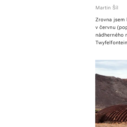
Martin Šíl
Zrovna jsem k
v červnu (pop
nádherného m
Twyfelfontei