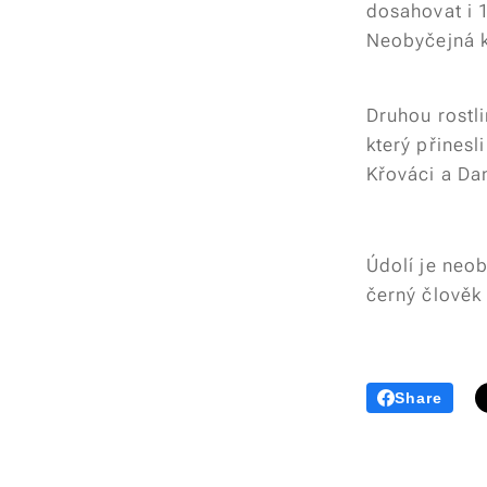
dosahovat i 
Neobyčejná k
Druhou rostli
který přines
Křováci a Da
Údolí je neob
černý člověk 
Share