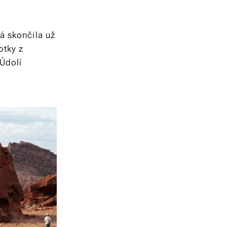
á skončila už
otky z
Údolí