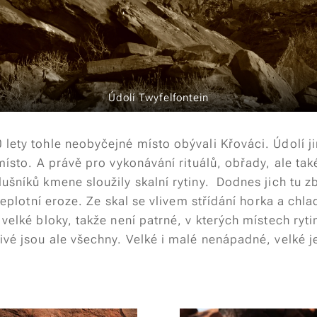
Údolí Twyfelfontein
lety tohle neobyčejné místo obývali Křováci. Údolí j
 místo. A právě pro vykonávání rituálů, obřady, ale ta
ušníků kmene sloužily skalní rytiny. Dodnes jich tu z
e teplotní eroze. Ze skal se vlivem střídání horka a chl
 velké bloky, takže není patrné, v kterých místech ryt
ivé jsou ale všechny. Velké i malé nenápadné, velké j