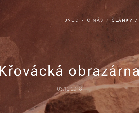
ÚVOD
O NÁS
ČLÁNKY
Křovácká obrazárn
03.12.2018