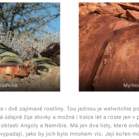
podivná
Myrhov
e i dvě zajímavé rostliny. Tou jednou je welwitchie p
rá údajně žije stovky a možná i tisíce let a roste jen 
oblasti Angoly a Namibie. Má jen dva listy, které ov
 vypadají, jako by jich bylo mnohem víc. Její kořen m