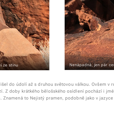
Nenápadná, jen pár cen
cí ze stínu
přišel do údolí až s druhou světovou válkou. Ovšem v 
í. Z doby krátkého bělošského osídlení pochází i jm
n. Znamená to Nejistý pramen, podobně jako v jazyc