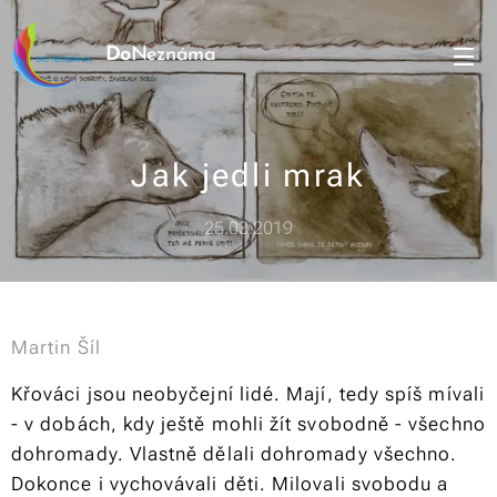
Do
Neznáma
Jak jedli mrak
25.03.2019
Martin Šíl
Křováci jsou neobyčejní lidé. Mají, tedy spíš mívali
- v dobách, kdy ještě mohli žít svobodně - všechno
dohromady. Vlastně dělali dohromady všechno.
Dokonce i vychovávali děti. Milovali svobodu a