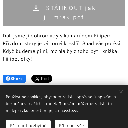
STÁHNOUT jak
j...mrak.pdf
Dali jsme ji dohromady s kamarádem Filipem
Křivdou, který je výborný kreslíř. Snad vás potěší.
Když budeme pilní, mohla by z toho být i knížka.
Fiilipe, díky!
Share
Používáme cookies, abychom zajistili správné fungování a
bezpečnost našich stránek. Tím vám můžeme zajistit tu
nejlepší zkušenost při jejich návštěvě.
© 2024 Martin Šíl | Všechna práva vyhrazena
Přijmout nezbytné
Přijmout vše