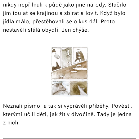
nikdy nepřilnuli k půdě jako jiné národy. Stačilo
jim toulat se krajinou a sbírat a lovit. Když bylo
jídla málo, přestěhovali se o kus dál. Proto
nestavěli stálá obydlí. Jen chýše.
Neznali písmo, a tak si vyprávěli příběhy. Pověsti,
kterými učili děti, jak žít v divočině. Tady je jedna
z nich: