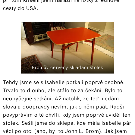
při tom křísení jsem narazil na fotky z lednové
cesty do USA.
Bromův červený skládací stolek
Tehdy jsme se s Isabelle potkali poprvé osobně.
Trvalo to dlouho, ale stálo to za čekání. Bylo to
neobyčejné setkání. Až natolik, že teď hledám
slova a doopravdy nevím, jak o něm psát. Radši
povyprávím o té chvíli, kdy jsem poprvé uviděl ten
stolek. Sešli jsme do sklepa, kde měla Isabelle pár
věcí po otci (ano, byl to John L. Brom). Jak jsem