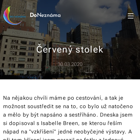
Do
Neznáma
Červený stolek
30.03.2020
Na nějakou chvíli máme po cestování, a tak je
možnost soustředit se na to, co bylo už natočeno
a mělo by být napsáno a sestříháno. Dneska jsem
si dopisoval s Isabelle Breen, se kterou řeším
nápad na "vzkříšení" jedné neobyčejné výstavy. A