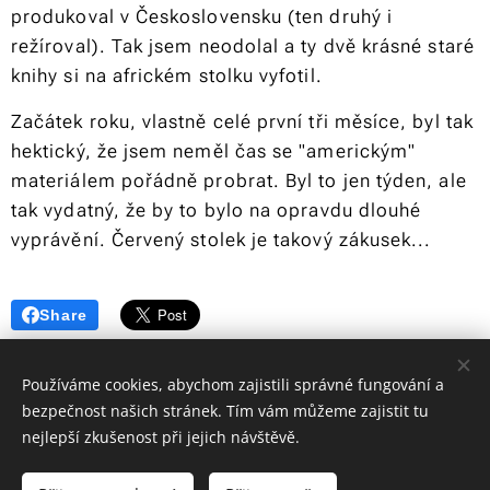
produkoval v Československu (ten druhý i
režíroval). Tak jsem neodolal a ty dvě krásné staré
knihy si na africkém stolku vyfotil.
Začátek roku, vlastně celé první tři měsíce, byl tak
hektický, že jsem neměl čas se "americkým"
materiálem pořádně probrat. Byl to jen týden, ale
tak vydatný, že by to bylo na opravdu dlouhé
vyprávění. Červený stolek je takový zákusek...
Share
Používáme cookies, abychom zajistili správné fungování a
bezpečnost našich stránek. Tím vám můžeme zajistit tu
nejlepší zkušenost při jejich návštěvě.
© 2024 Martin Šíl | Všechna práva vyhrazena