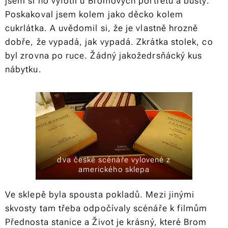
jsem si ho vyfotil u Bromových portrétů a busty.
Poskakoval jsem kolem jako děcko kolem
cukrlátka. A uvědomil si, že je vlastně hrozně
dobře, že vypadá, jak vypadá. Zkrátka stolek, co
byl zrovna po ruce. Žádný jakožedrsňácký kus
nábytku.
dva české scénáře vylovené z
amerického sklepa
Ve sklepě byla spousta pokladů. Mezi jinými
skvosty tam třeba odpočívaly scénáře k filmům
Přednosta stanice a Život je krásný, které Brom