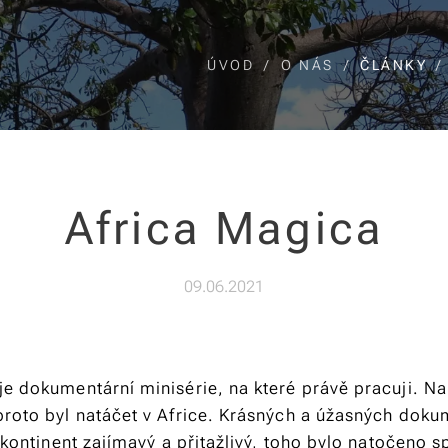
ÚVOD
O NÁS
ČLÁNKY
Africa Magica
09.06.2021
je dokumentární minisérie, na které právě pracuji. Na
proto byl natáčet v Africe. Krásných a úžasných doku
ý kontinent zajímavý a přitažlivý, toho bylo natočeno s