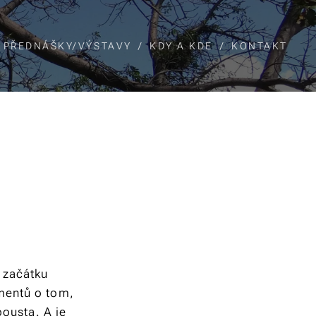
PŘEDNÁŠKY/VÝSTAVY
KDY A KDE
KONTAKT
 začátku
mentů o tom,
pousta. A je