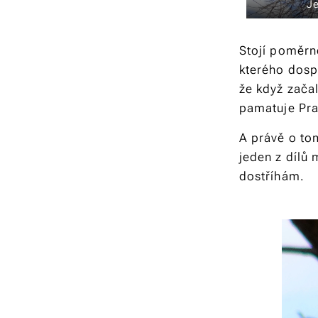
Je
Stojí poměrn
kterého dospě
že když začal
pamatuje Pra
A právě o to
jeden z dílů 
dostříhám.