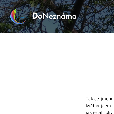
Do
Neznáma
Tak se jmenu
května jsem 
jak je africk