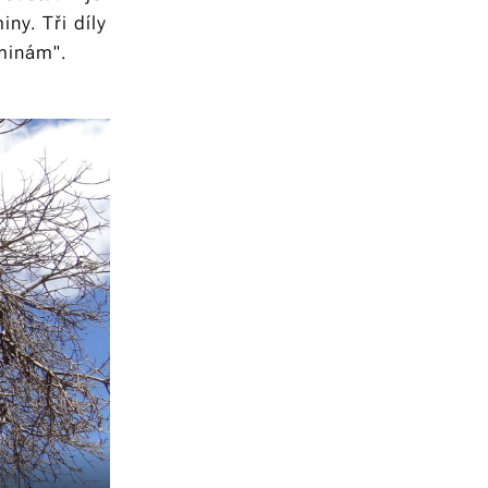
ny. Tři díly
minám".