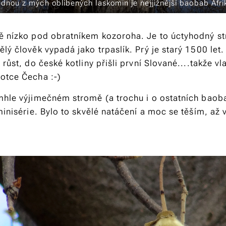
dnou z mých oblíbených laskomin je nejjižnější baobab Afri
ě nízko pod obratníkem kozoroha. Je to úctyhodný st
lý člověk vypadá jako trpaslík. Prý je starý 1500 let
 růst, do české kotliny přišli první Slované....takže vl
otce Čecha :-)
mhle výjimečném stromě (a trochu i o ostatních bao
minisérie. Bylo to skvělé natáčení a moc se těším, až