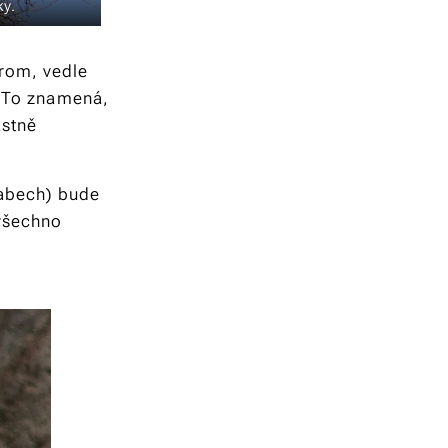
ky.
rom, vedle
. To znamená,
astně
babech) bude
 všechno