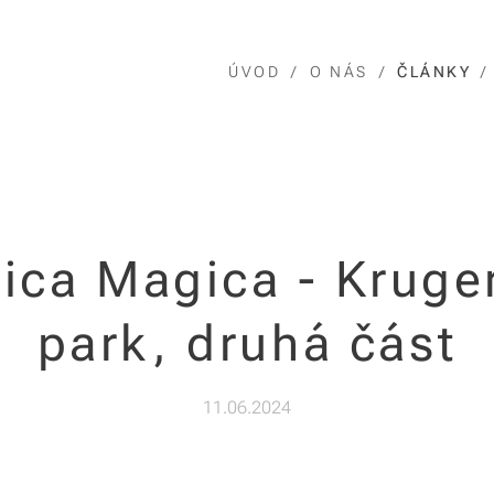
ÚVOD
O NÁS
ČLÁNKY
rica Magica - Kruge
park, druhá část
11.06.2024