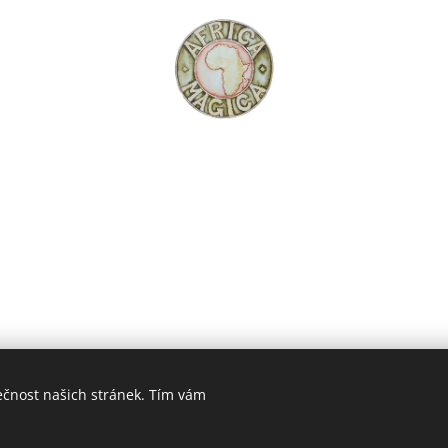
ečnost našich stránek. Tím vám
© 2024 Martin Šíl | Všechna práva vyhrazena
Vytvořeno službou
Webnode
Cookies