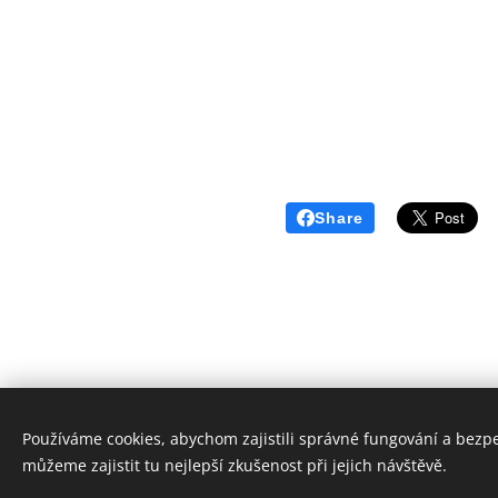
Share
Používáme cookies, abychom zajistili správné fungování a bezp
můžeme zajistit tu nejlepší zkušenost při jejich návštěvě.