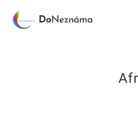
Do
Neznáma
Af