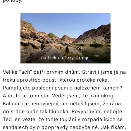
pohody.
na treku u řeky Oranje
Veliké "ach" patří prvním dnům. Strávili jsme je na
treku uprostřed poušt, kterou protéká řeka.
Pamatujete poslední psaní o nalezeném kameni?
Ano, to je to místo. Věděl jsem, že jižní okraj
Kalahari je neobyčejný, ale netušil jsem, že rána
do srdce bude tak hluboká. Povyprávím, nebojte.
Teď jen vězte, že tohle toulání v rozpadajících se
sandálech bylo doopravdy neobyčejné. Jak říkám,