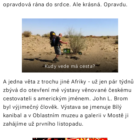
opravdová rána do srdce. Ale krásná. Opravdu.
Kudy vede má cesta?
A jedna věta z trochu jiné Afriky - už jen pár týdnů
zbývá do otevření mé výstavy věnované českému
cestovateli s americkým jménem. John L. Brom
byl výjimečný člověk. Výstava se jmenuje Bílý
kanibal a v Oblastním muzeu a galerii v Mostě ji
zahájíme už prvního listopadu.