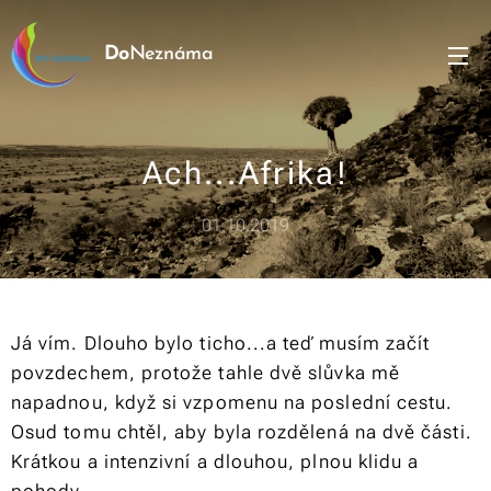
Do
Neznáma
Ach...Afrika!
01.10.2019
Já vím. Dlouho bylo ticho...a teď musím začít
povzdechem, protože tahle dvě slůvka mě
napadnou, když si vzpomenu na poslední cestu.
Osud tomu chtěl, aby byla rozdělená na dvě části.
Krátkou a intenzivní a dlouhou, plnou klidu a