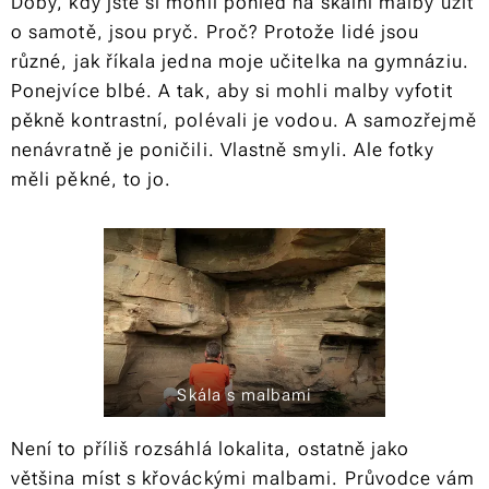
Doby, kdy jste si mohli pohled na skalní malby užít
o samotě, jsou pryč. Proč? Protože lidé jsou
různé, jak říkala jedna moje učitelka na gymnáziu.
Ponejvíce blbé. A tak, aby si mohli malby vyfotit
pěkně kontrastní, polévali je vodou. A samozřejmě
nenávratně je poničili. Vlastně smyli. Ale fotky
měli pěkné, to jo.
Skála s malbami
Není to příliš rozsáhlá lokalita, ostatně jako
většina míst s křováckými malbami. Průvodce vám