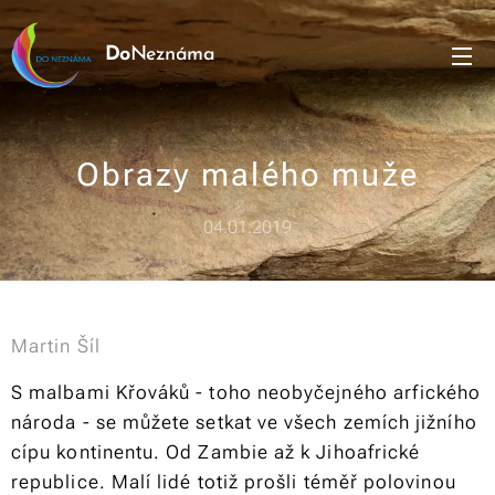
Do
Neznáma
Obrazy malého muže
04.01.2019
Martin Šíl
S malbami Křováků - toho neobyčejného arfického
národa - se můžete setkat ve všech zemích jižního
cípu kontinentu. Od Zambie až k Jihoafrické
republice. Malí lidé totiž prošli téměř polovinou