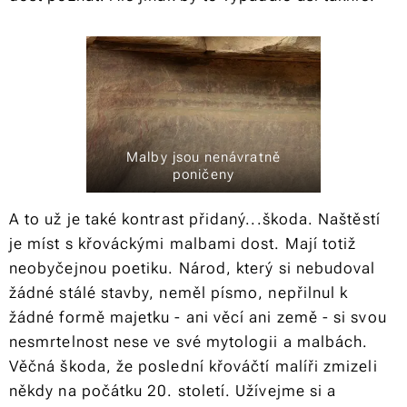
Malby jsou nenávratně
poničeny
A to už je také kontrast přidaný...škoda. Naštěstí
je míst s křováckými malbami dost. Mají totiž
neobyčejnou poetiku. Národ, který si nebudoval
žádné stálé stavby, neměl písmo, nepřilnul k
žádné formě majetku - ani věcí ani země - si svou
nesmrtelnost nese ve své mytologii a malbách.
Věčná škoda, že poslední křováčtí malíři zmizeli
někdy na počátku 20. století. Užívejme si a