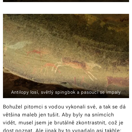
Antilopy losí, světlý spingbok a pasoucí se impaly
Bohužel pitomci s vodou vykonali své, a tak se dá
většina maleb jen tušit. Aby byly na snímcích
vidět, musel jsem je brutálně zkontrastnit, což je
dost poznat. Ale jinak by to vypadalo asi takhle: