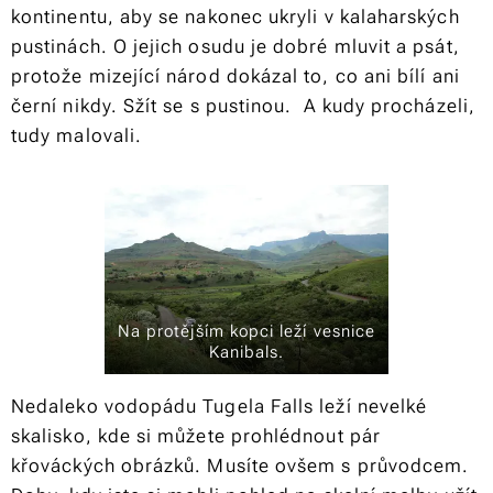
kontinentu, aby se nakonec ukryli v kalaharských
pustinách. O jejich osudu je dobré mluvit a psát,
protože mizející národ dokázal to, co ani bílí ani
černí nikdy. Sžít se s pustinou. A kudy procházeli,
tudy malovali.
Na protějším kopci leží vesnice
Kanibals.
Nedaleko vodopádu Tugela Falls leží nevelké
skalisko, kde si můžete prohlédnout pár
křováckých obrázků. Musíte ovšem s průvodcem.